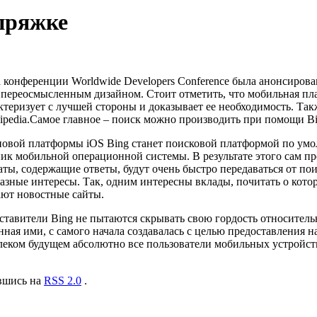
упряжке
 конференции Worldwide Developers Conference была анонсирован
переосмысленным дизайном.
Стоит отметить, что мобильная пл
арактеризует с лучшей стороны и доказывает ее необходимость. 
pedia.Самое главное – поиск можно производить при помощи Bing
новой платформы iOS Bing станет поисковой платформой по умо
к мобильной операционной системы. В результате этого сам про
аты, содержащие ответы, будут очень быстро передаваться от пои
разные интересы. Так, одним интересны вклады, почитать о кот
ают новостные сайты.
ставители Bing не пытаются скрывать свою гордость относитель
анная ими, с самого начала создавалась с целью предоставления
еком будущем абсолютно все пользователи мобильных устройств i
авшись на
RSS 2.0
.