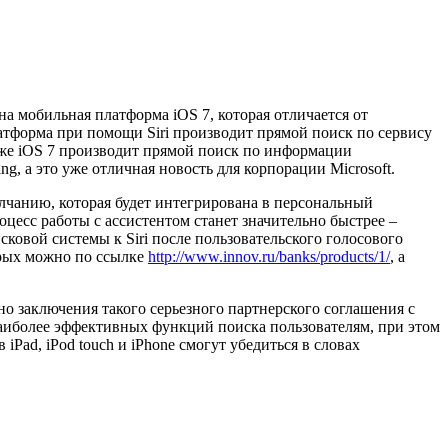
а мобильная платформа iOS 7, которая отличается от
атформа при помощи Siri производит прямой поиск по сервису
Также iOS 7 производит прямой поиск по информации
, а это уже отличная новость для корпорации Microsoft.
лчанию, которая будет интегрирована в персональный
цесс работы с ассистентом станет значительно быстрее –
сковой системы к Siri после пользовательского голосового
орых можно по ссылке
http://www.innov.ru/banks/products/1/
, а
но заключения такого серьезного партнерского соглашения с
 наиболее эффективных функций поиска пользователям, при этом
Pad, iPod touch и iPhone смогут убедиться в словах