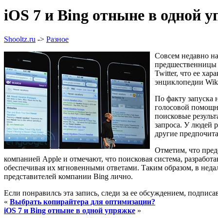
iOS 7 и Bing отныне в одной 
Shooltz.ru
->
Разное
Совсем недавно на
предшественницы 
Twitter, что ее х
энциклопедии Wiki
По факту запуска 
голосовой помощни
поисковые результ
запроса. У людей 
другие предпочит
Отметим, что пред
компанией Apple и отмечают, что поисковая система, разработ
обеспечивая их мгновенными ответами. Таким образом, в недал
представителей компании Bing лично.
Если понравилсь эта запись, следи за ее обсуждением, подпис
«
Выбрать копирайтера для оптимизации?
iOS 7 и Bing отныне в одной упряжке
»