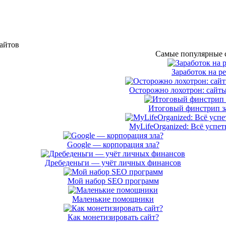
сайтов
Самые популярные с
Заработок на р
Осторожно лохотрон: сайты
Итоговый финстрип за
MyLifeOrganized: Всё успет
Google — корпорация зла?
Дребеденьги — учёт личных финансов
Мой набор SEO программ
Маленькие помощники
Как монетизировать сайт?