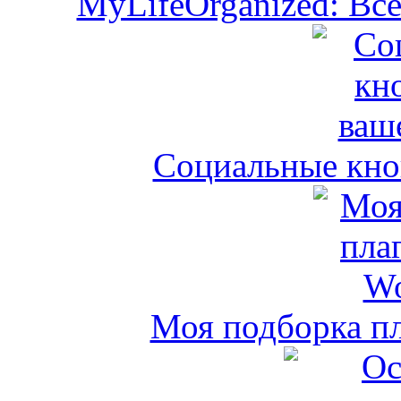
MyLifeOrganized: Всё
Социальные кноп
Моя подборка пл