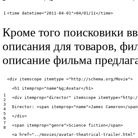
<time datetime="2011-04-01">04/01/11</time>
Кроме того поисковики в
описания для товаров, фи
описание фильма предлага
<div itemscope itemtype ="http://schema.org/Movie">

  <h1 itemprop="name"&g;Avatar</h1>

1

  <div itemprop="director" itemscope itemtype="http:/
2

3

  Director: <span itemprop="name">James Cameron</span
4

5

  </div>

6

7

  <span itemprop="genre">Science fiction</span>

  <a href="../movies/avatar-theatrical-trailer.html" 