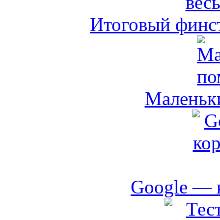
Итоговый финст
Маленьк
Google — 