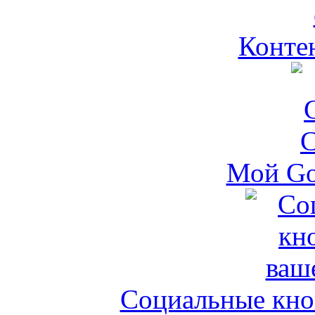
Контен
Мой Go
Социальные кноп