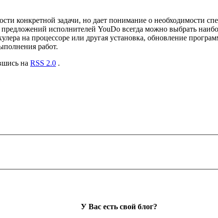
ости конкретной задачи, но дает понимание о необходимости с
и предложений исполнителей YouDo всегда можно выбрать наибо
 кулера на процессоре или другая установка, обновление прогр
ыполнения работ.
авшись на
RSS 2.0
.
»
У Вас есть свой блог?