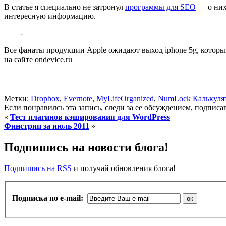
В статье я специально не затронул
программы для SEO
— о них
интересную информацию.
——-
Все фанаты продукции Apple ожидают выход iphone 5g, которы
на сайте ondevice.ru
Метки:
Dropbox
,
Evernote
,
MyLifeOrganized
,
NumLock Калькуля
Если понравилсь эта запись, следи за ее обсуждением, подпис
«
Тест плагинов кэширования для WordPress
Финстрип за июль 2011
»
Подпишись на новости блога!
Подпишись на RSS
и получай обновления блога!
Подписка по e-mail: