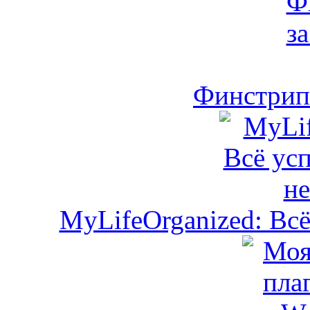
Финстрип 
MyLifeOrganized: Всё