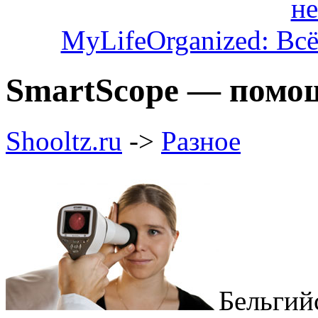
MyLifeOrganized: Всё
SmartScope — помо
Shooltz.ru
->
Разное
Бельгий