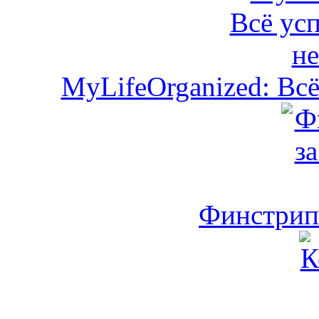
MyLifeOrganized: Всё
Финстрип 