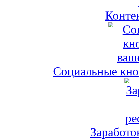
Контен
Социальные кноп
Заработо