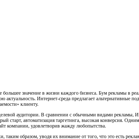
е большее значение в жизни каждого бизнеса. Бум рекламы в р
вою актуальность. Интернет-среда предлагает альтернативные п
аемости» клиенту.
елевой аудитории. В сравнении с обычными видами рекламы, Ин
ый старт, автоматизация таргетинга, высокая конверсия. Одни
сайт компании, удовлетворив жажду любопытства.
, таким образом, уводя их внимание от того, что это есть рекл