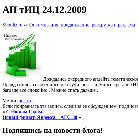
АП тИЦ 24.12.2009
Shooltz.ru
->
Оптимизация, продвижение, раскрутка и реклама
Дождались очередного апдейта тематическо
Правда ничего особенного не случилось…
немного срезало тИЦ
багдаде всё спокойно.. Можно спать дальше..
Метки:
ап тиц
Если понравилсь эта запись, следи за ее обсуждением, подпис
«
С Новым Годом!
Новый фильтр Яндекса – АГС-30
»
Подпишись на новости блога!