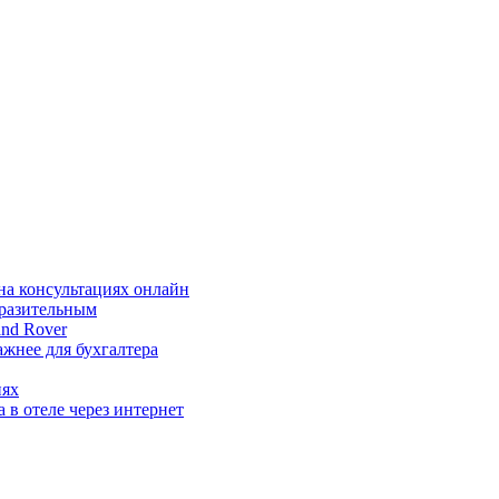
на консультациях онлайн
ыразительным
nd Rover
жнее для бухгалтера
иях
 в отеле через интернет