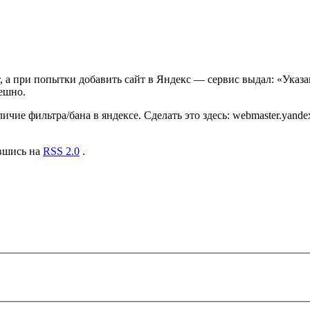
, а при попытки добавить сайт в Яндекс — сервис выдал:
«Указа
пешно.
чие фильтра/бана в яндексе. Сделать это здесь: webmaster.yande
авшись на
RSS 2.0
.