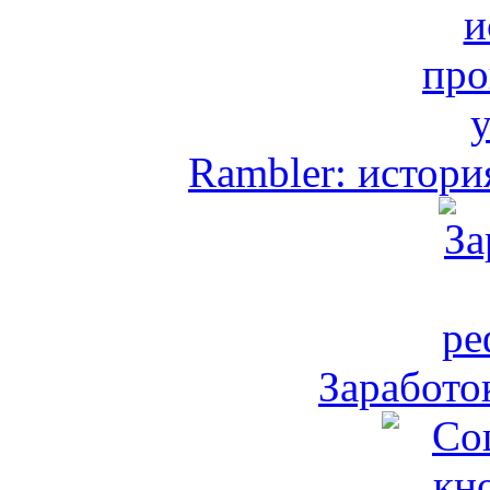
Rambler: истори
Заработо