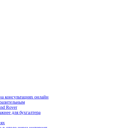
на консультациях онлайн
ыразительным
nd Rover
жнее для бухгалтера
иях
 в отеле через интернет