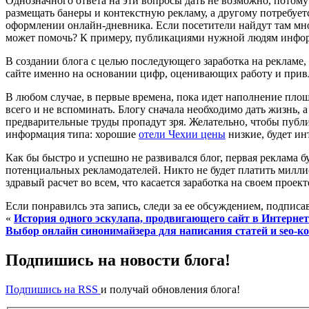
Однозначного ответа на эти вопросы дать не возможно, потом
размещать банеры и контекстную рекламу, а другому потребуетс
оформлении онлайн-дневника. Если посетители найдут там мног
может помочь? К примеру, публикациями нужной людям инфо
В создании блога с целью последующего заработка на рекламе,
сайте именно на основании цифр, оценивающих работу и привл
В любом случае, в первые времена, пока идет наполнение пло
всего и не вспоминать. Блогу сначала необходимо дать жизнь, 
предварительные труды пропадут зря. Желательно, чтобы публик
информация типа: хорошие
отели Чехии цены
низкие, будет ин
Как бы быстро и успешно не развивался блог, первая реклама б
потенциальных рекламодателей. Никто не будет платить миллио
здравый расчет во всем, что касается заработка на своем прое
Если понравилсь эта запись, следи за ее обсуждением, подпис
«
История одного эскулапа, продвигающего сайт в Интернет
Выбор онлайн синонимайзера для написания статей и seo-к
Подпишись на новости блога!
Подпишись на RSS
и получай обновления блога!