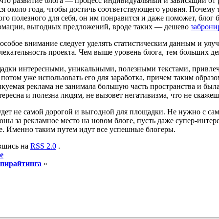
учто развитие блога — процесс индивидуальный и зависящий от 
я около года, чтобы достичь соответствующего уровня. Почему т
о полезного для себя, он им понравится и даже поможет, блог б
рмации, выгодных предложений, вроде таких — дешево
заброни
 особое внимание следует уделять статистическим данным и улу
екательность проекта. Чем выше уровень блога, тем больших де
щадки интересными, уникальными, полезными текстами, привлече
а потом уже использовать его для заработка, причем таким образ
уемая реклама не занимала большую часть пространства и была т
тересна и полезна людям, не вызовет негативизма, что не скажеш
удет не самой дорогой и выгодной для площадки. Не нужно с сам
ны за рекламное место на новом блоге, пусть даже супер-интере
кте. Именно таким путем идут все успешные блогеры.
авшись на
RSS 2.0
.
е
опирайтинга
»