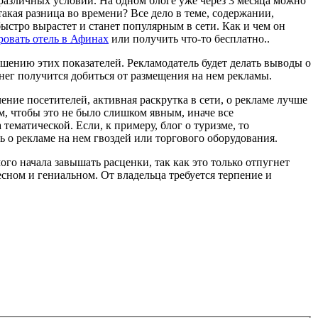
различных условий. На одном блоге уже через 3 месяца можно
акая разница во времени? Все дело в теме, содержании,
ыстро вырастет и станет популярным в сети. Как и чем он
ровать отель в Афинах
или получить что-то бесплатно..
чшению этих показателей. Рекламодатель будет делать выводы о
нег получится добиться от размещения на нем рекламы.
ние посетителей, активная раскрутка в сети, о рекламе лучше
ом, чтобы это не было слишком явным, иначе все
ематической. Если, к примеру, блог о туризме, то
ь о рекламе на нем гвоздей или торгового оборудования.
ого начала завышать расценки, так как это только отпугнет
сном и гениальном. От владельца требуется терпение и