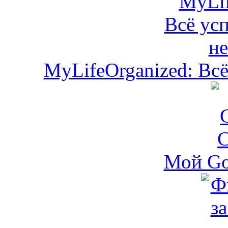
MyLifeOrganized: Всё
Мой Go