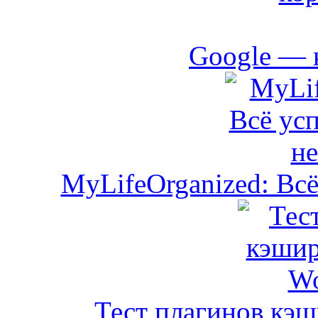
Google — 
MyLifeOrganized: Всё
Тест плагинов кэш