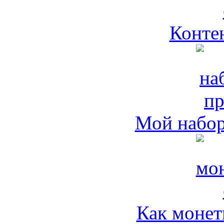
Контен
Мой набо
Как монет