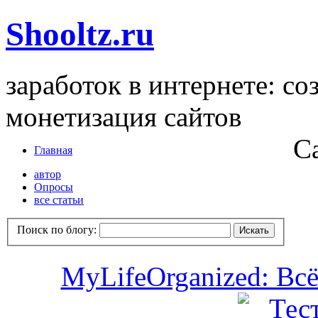
Shooltz.ru
заработок в интернете: со
монетизация сайтов
С
Главная
автор
Опросы
все статьи
Поиск по блогу:
MyLifeOrganized: Всё