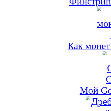
Финстрип 
Как монет
Мой Go