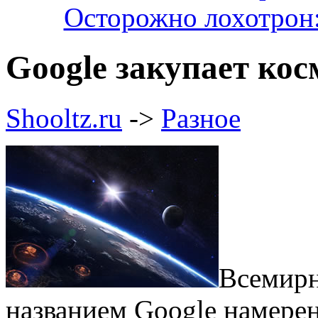
Осторожно лохотрон:
Google закупает ко
Shooltz.ru
->
Разное
Всемирн
названием Google намерен