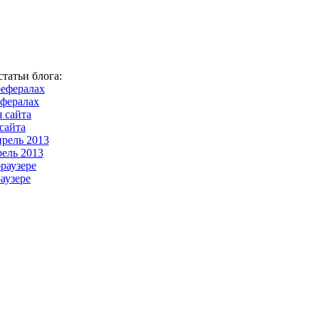
татьи блога:
ефералах
сайта
ель 2013
аузере