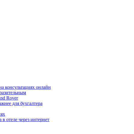
на консультациях онлайн
ыразительным
nd Rover
жнее для бухгалтера
иях
 в отеле через интернет