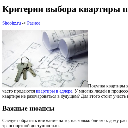
Критерии выбора квартиры н
Shooltz.ru
->
Разное
Покупка квартиры я
часто продаются
квартиры в адлере
. У многих людей в процесс
квартире не разочароваться в будущем? Для этого стоит учесть
Важные нюансы
Следует обратить внимание на то, насколько близко к дому ра
транспортной доступностью.