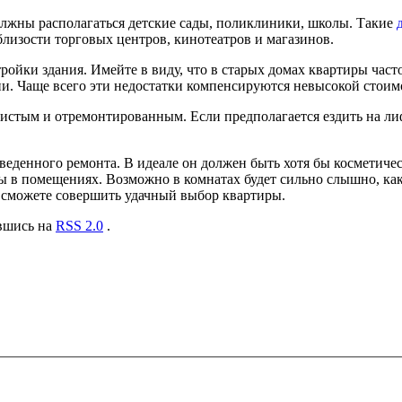
лжны располагаться детские сады, поликлиники, школы. Такие
лизости торговых центров, кинотеатров и магазинов.
тройки здания. Имейте в виду, что в старых домах квартиры ча
и. Чаще всего эти недостатки компенсируются невысокой стоим
истым и отремонтированным. Если предполагается ездить на лифт
веденного ремонта. В идеале он должен быть хотя бы косметиче
в помещениях. Возможно в комнатах будет сильно слышно, как 
сможете совершить удачный выбор квартиры.
авшись на
RSS 2.0
.