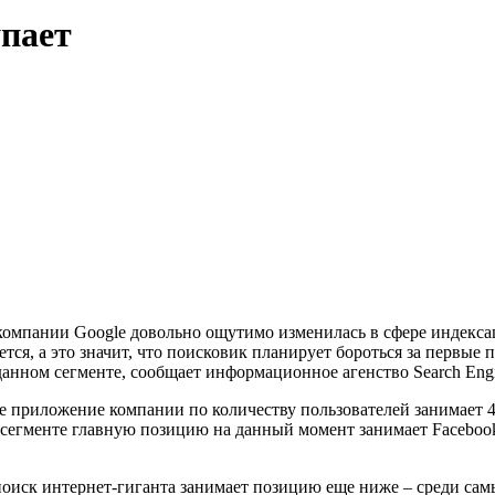
пает
компании Google довольно ощутимо изменилась в сфере индекса
ся, а это значит, что поисковик планирует бороться за первые 
анном сегменте, сообщает информационное агенство Search Engi
е приложение компании по количеству пользователей занимает 4 
егменте главную позицию на данный момент занимает Facebook (7
 поиск интернет-гиганта занимает позицию еще ниже – среди с