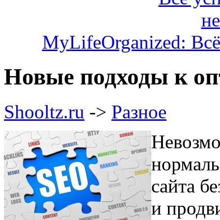
MyLifeOrganized: Всё
Новые подходы к оп
Shooltz.ru
->
Разное
Невозмо
нормаль
сайта б
и продв