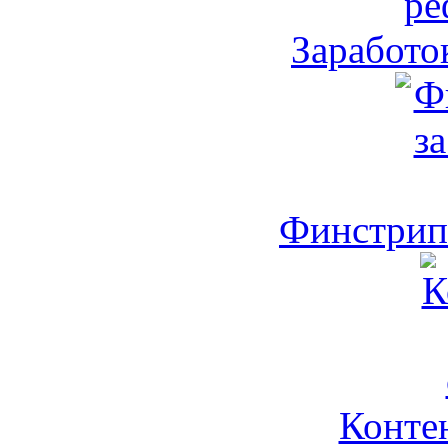
Заработо
Финстрип 
Контен