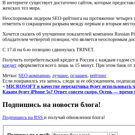
В интернете существует достаточно сайтов, которые предостав
женских тел мира.
Неоспоримым лидером SEO-рейтинга на протяжении четырех пос
отметить о сокращении разрыва между первым и вторым место
Хочется сказать об улучшении показателей компании Russian P
обладателем четвертой позиции, что является неоспоримым д
С 17-й на 6-ю позицию сдвинулась TRINET.
Получить потребительский кредит в России с каждым годом ста
кредит
оформляется всего лишь за 15 минут. При этом банк от
Метки:
SEO-компании
,
лучшие
,
оглашен
,
рейтинг
Если понравилсь эта запись, следи за ее обсуждением, подпис
«
MICROSOFT в качестве передатчика будет использовать 
Каким будет iPhone 5s? Ответ совсем скоро. Осень — время 
Подпишись на новости блога!
Подпишись на RSS
и получай обновления блога!
Подписка по e-mail: