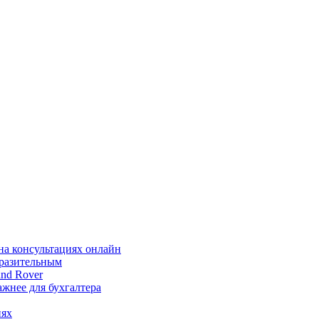
на консультациях онлайн
ыразительным
nd Rover
жнее для бухгалтера
иях