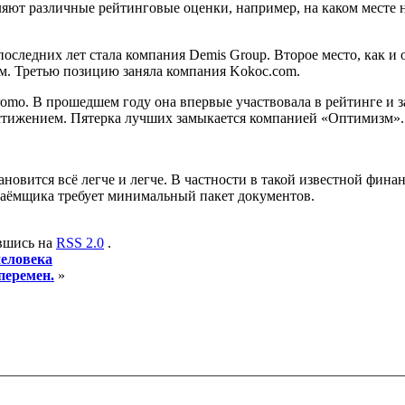
ляют различные рейтинговые оценки, например, на каком месте 
ледних лет стала компания Demis Group. Второе место, как и о
м. Третью позицию заняла компания Kokoc.com.
romo. В прошедшем году она впервые участвовала в рейтинге и 
остижением. Пятерка лучших замыкается компанией «Оптимизм».
новится всё легче и легче. В частности в такой известной фин
 заёмщика требует минимальный пакет документов.
авшись на
RSS 2.0
.
человека
перемен.
»