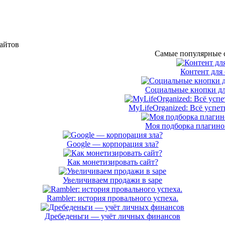
сайтов
Самые популярные с
Контент для 
Социальные кнопки дл
MyLifeOrganized: Всё успет
Моя подборка плагинов
Google — корпорация зла?
Как монетизировать сайт?
Увеличиваем продажи в sape
Rambler: история провального успеха.
Дребеденьги — учёт личных финансов