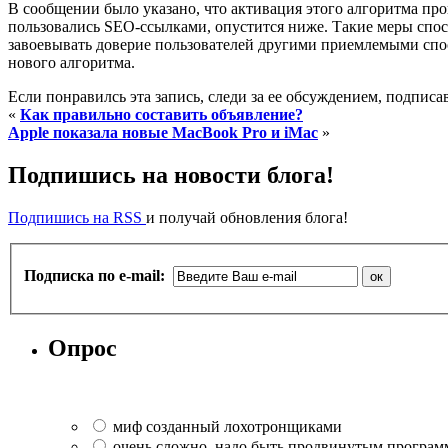
В сообщении было указано, что активация этого алгоритма прои
пользовались SEO-ссылками, опустится ниже. Такие меры спос
завоевывать доверие пользователей другими приемлемыми спос
нового алгоритма.
Если понравилсь эта запись, следи за ее обсуждением, подпис
«
Как правильно составить объявление?
Apple показала новые MacBook Pro и iMac
»
Подпишись на новости блога!
Подпишись на RSS
и получай обновления блога!
Подписка по e-mail:
Опрос
миф созданный лохотронщиками
очень сложно, надо быть продвинутым програ