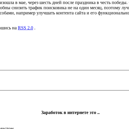
зошла в мае, через шесть дней после праздника в честь победы.
обны снизить трафик поисковика не на один месяц, поэтому луч
обами, например улучшать контента сайта и его функциональнос
авшись на
RSS 2.0
.
Заработок в интернете это ..
ммистом