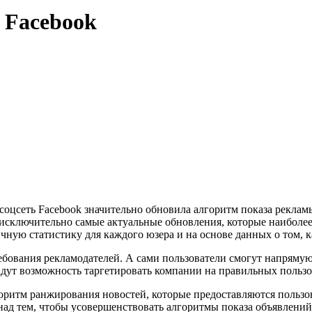
 Facebook
оцсеть Facebook значительно обновила алгоритм показа рекламы 
ь исключительно самые актуальные обновления, которые наиболе
ичную статистику для каждого юзера и на основе данных о том, к
ебования рекламодателей. А сами пользователи смогут напрямую
адут возможность таргетировать компании на правильных пользо
горитм ранжирования новостей, которые предоставляются пользов
над тем, чтобы усовершенствовать алгоритмы показа объявлений