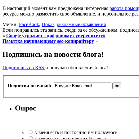
В настоящий момент вам предложена интересная
работа помощн
ресурсе можно разместить свое объявление, и персональное ре
Метки:
FaceBook
,
Показ
,
рекламные объявления
Если понравилсь эта запись, следи за ее обсуждением, подпис
«
Google угрожает «цифровому суверенитету»
Памятка начинающему seo-копирайтеру
»
Подпишись на новости блога!
Подпишись на RSS
и получай обновления блога!
Подписка по e-mail:
Опрос
у меня есть и постоянно им пользуюсь
у меня есть, но он лежит без дела