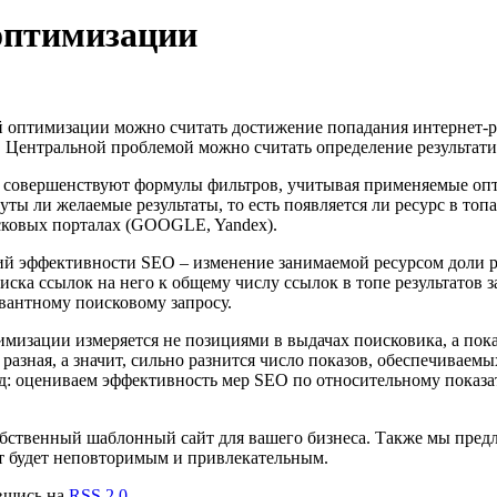
оптимизации
й оптимизации можно считать достижение попадания интернет-ре
. Центральной проблемой можно считать определение результат
совершенствуют формулы фильтров, учитывая применяемые опт
уты ли желаемые результаты, то есть появляется ли ресурс в то
сковых порталах (GOOGLE, Yandex).
й эффективности SEO – изменение занимаемой ресурсом доли р
оиска ссылок на него к общему числу ссылок в топе результатов 
вантному поисковому запросу.
мизации измеряется не позициями в выдачах поисковика, а пок
 разная, а значит, сильно разнится число показов, обеспечивае
вод: оцениваем эффективность мер SEO по относительному пока
обственный шаблонный сайт для вашего бизнеса. Также мы предл
йт будет неповторимым и привлекательным.
авшись на
RSS 2.0
.