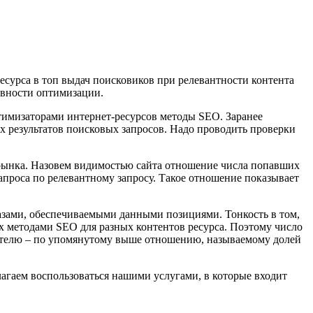
сурса в топ выдач поисковиков при релевантности контента
ивности оптимизации.
имизаторами интернет-ресурсов методы SEO. Заранее
пах результатов поисковых запросов. Надо проводить проверки
ынка. Назовем видимостью сайта отношение числа попавших
запроса по релевантному запросу. Такое отношение показывает
азами, обеспечиваемыми данными позициями. Тонкость в том,
мых методами SEO для разных контентов ресурса. Поэтому число
зателю – по упомянутому выше отношению, называемому долей
агаем воспользоваться нашими услугами, в которые входит