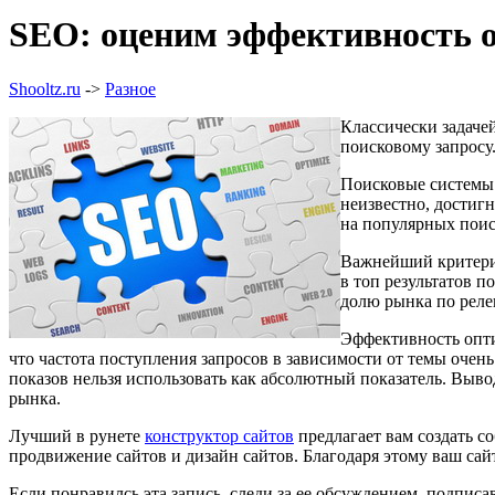
SEO: оценим эффективность 
Shooltz.ru
->
Разное
Классически задаче
поисковому запросу
Поисковые системы 
неизвестно, достигн
на популярных пои
Важнейший критери
в топ результатов п
долю рынка по реле
Эффективность опти
что частота поступления запросов в зависимости от темы очень
показов нельзя использовать как абсолютный показатель. Вы
рынка.
Лучший в рунете
конструктор сайтов
предлагает вам создать с
продвижение сайтов и дизайн сайтов. Благодаря этому ваш са
Если понравилсь эта запись, следи за ее обсуждением, подпис