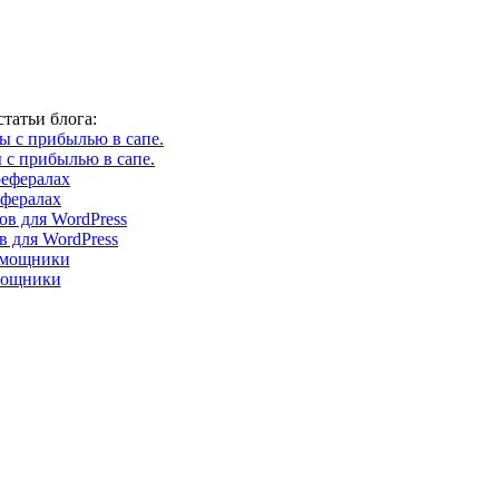
татьи блога:
 с прибылью в сапе.
ефералах
 для WordPress
мощники