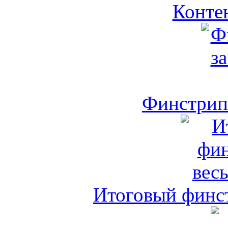
Контен
Финстрип 
Итоговый финст