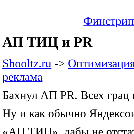
Финстрип 
АП ТИЦ и PR
Shooltz.ru
->
Оптимизация,
реклама
Бахнул АП PR. Всех грац и
Ну и как обычно Яндексо
«АП ТИЦ», дабы не отста