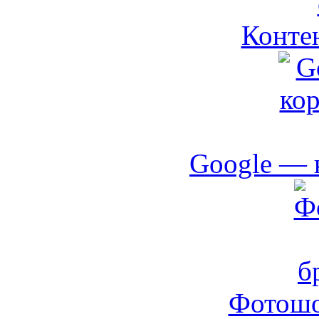
Контен
Google — 
Фотошо