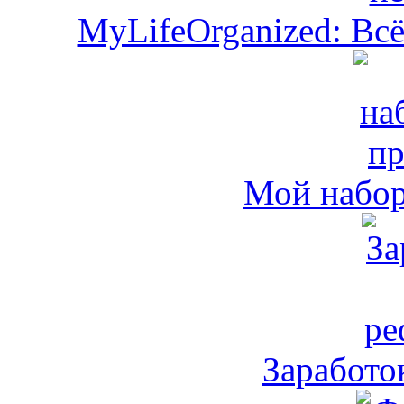
MyLifeOrganized: Всё
Мой набо
Заработо