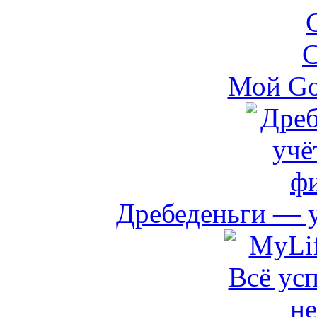
Мой Go
Дребеденьги — 