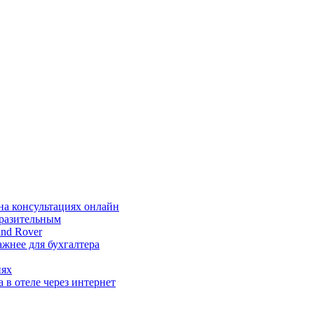
на консультациях онлайн
ыразительным
nd Rover
жнее для бухгалтера
иях
 в отеле через интернет