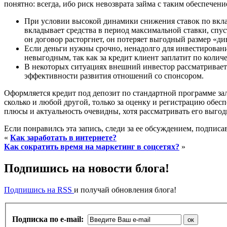
понятно: всегда, ибо риск невозврата займа с таким обеспече
При условии высокой динамики снижения ставок по вкл
вкладывает средства в период максимальной ставки, спус
он договор расторгнет, он потеряет выгодный размер «див
Если деньги нужны срочно, ненадолго для инвестирования
невыгодным, так как за кредит клиент заплатит по количе
В некоторых ситуациях внешний инвестор рассматривает н
эффективности развития отношений со спонсором.
Оформляется кредит под депозит по стандартной программе зало
сколько и любой другой, только за оценку и регистрацию обес
плюсы и актуальность очевидны, хотя рассматривать его выгод
Если понравилсь эта запись, следи за ее обсуждением, подпис
«
Как заработать в интернете?
Как сократить время на маркетинг в соцсетях?
»
Подпишись на новости блога!
Подпишись на RSS
и получай обновления блога!
Подписка по e-mail: