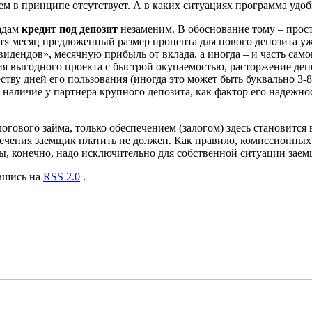
нием в принципе отсутствует. А в каких ситуациях программа уд
адам
кредит под депозит
незаменим. В обоснование тому – прост
тя месяц предложенный размер процента для нового депозита уж
идендов», месячную прибыль от вклада, а иногда – и часть самог
 выгодного проекта с быстрой окупаемостью, расторжение депоз
ству дней его пользования (иногда это может быть буквально 3-8 
аличие у партнера крупного депозита, как фактор его надежнос
гового займа, только обеспечением (залогом) здесь становится в
печения заемщик платить не должен. Как правило, комиссионных
ы, конечно, надо исключительно для собственной ситуации заем
авшись на
RSS 2.0
.