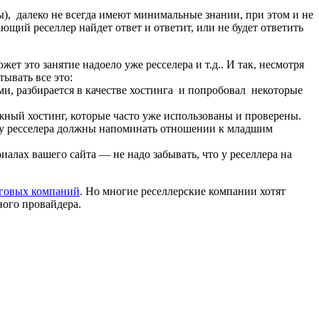
ы), далеко не всегда имеют минимальные знании, при этом и не
ющий реселлер найдет ответ и ответит, или не будет ответить
ет это занятие надоело уже ресселера и т.д.. И так, несмотря
ывать все это:
ми, разбирается в качестве хостинга и попробовал некоторые
ежный хостинг, которые часто уже использованы и проверены.
ам у ресселера должны напоминать отношении к младшим
алах вашего сайта — не надо забывать, что у реселлера на
нговых компаний
. Но многие реселлерские компании хотят
ного провайдера.