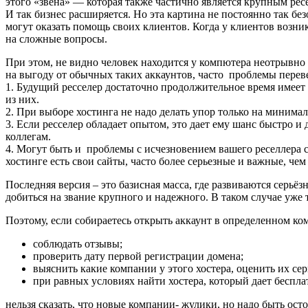
этого «звена» — которая также частично является крупным рес
И так бизнес расширяется. Но эта картина не постоянно так б
могут оказать помощь своих клиентов. Когда у клиентов возни
на сложные вопросы.
При этом, не видно человек находится у компютера неотрывно и
на выгоду от обычных таких аккаунтов, часто проблемы перев
1. Будущий ресселер достаточно продолжительное время имеет 
из них.
2. При выборе хостинга не надо делать упор только на минимал
3. Если ресселер обладает опытом, это дает ему шанс быстро
коллегам.
4. Могут быть и проблемы с исчезновением вашего реселлера с
хостинге есть свои сайты, часто более серьезные и важные, че
Последняя версия – это базисная масса, где развиваются серьё
добиться на звание крупного и надежного. В таком случае уже
Поэтому, если собираетесь открыть аккаунт в определенном ко
соблюдать отзывы;
проверить дату первой регистрации домена;
выяснить какие компании у этого хостера, оценить их серь
при равных условиях найти хостера, который дает беспл
нельзя сказать, что новые компании- жулики, но надо быть ост