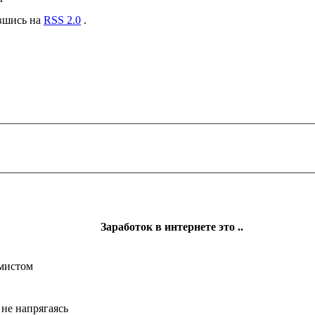
авшись на
RSS 2.0
.
Заработок в интернете это ..
ммистом
 не напрягаясь