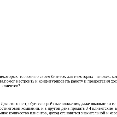
некоторых- иллюзия о своем бизнесе, для некоторых- человек, кот
йта,помог настроить и конфигурировать работу и предоставил х
 клиентов?
Для этого не требуется серьёзные вложения, даже школьники или
хостинговой компании, и в другой день продать 3-4 клиентские 
ьшое количество клиентов, доход становится значительной и чер