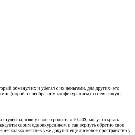
орый обманул их и убегал с их деньгами, для других- это
остинг (порой своеобразном конфигурацием) за невысокую
 студенты, взяв у своего родителя 10-20$, могут открыть
аккаунты своим одноккурсником и так вернуть обратно свои
ез несколько месяцев уже докупят еще дисковое пространство у