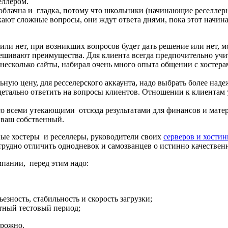
еллером.
езоблачна и гладка, потому что школьники (начинающие реселлер
кают сложные вопросы, они ждут ответа днями, пока этот начина
ли нет, при возникших вопросов будет дать решение или нет, мож
ешивают преимущества. Для клиента всегда предпочительно учит
несколько сайты, набирал очень много опыта общении с хостера
ьную цену, для ресселерского аккаунта, надо выбрать более над
 и детально ответить на вопросы клиентов. Отношении к клиент
о всеми утекающими отсюда результатами для финансов и матери
м ваш собственный.
зные хостеры и реселлеры, руководители своих
серверов и хости
 трудно отличить однодневок и самозванцев о истинно качествен
мпании, перед этим надо:
езность, стабильность и скорость загрузки;
атный тестовый период;
орожно.