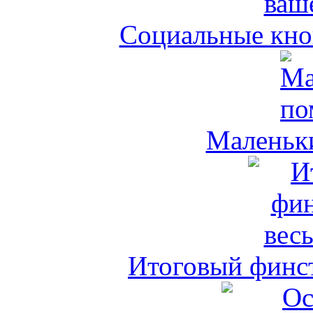
Социальные кноп
Маленьк
Итоговый финст