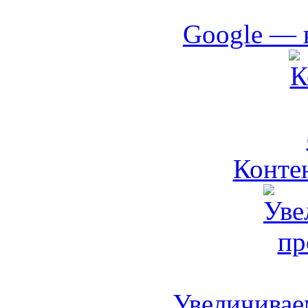
Google — 
Контен
Увеличивае