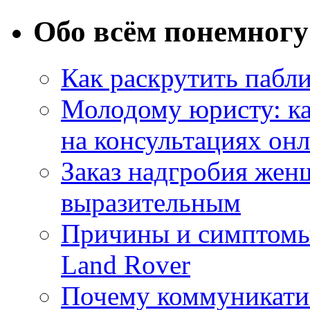
Обо всём понемногу
Как раскрутить пабл
Молодому юристу: ка
на консультациях он
Заказ надгробия жен
выразительным
Причины и симптомы
Land Rover
Почему коммуникатив