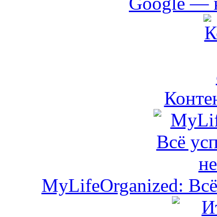
Google — 
Контен
MyLifeOrganized: Всё