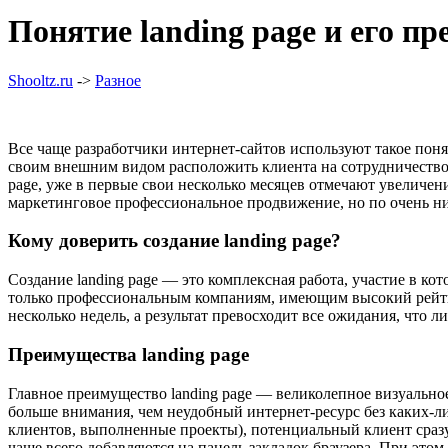
Понятие landing page и его п
Shooltz.ru
->
Разное
Все чаще разработчики интернет-сайтов используют такое понят
своим внешним видом расположить клиента на сотрудничество. 
page, уже в первые свои несколько месяцев отмечают увеличе
маркетинговое профессиональное продвижение, но по очень ни
Кому доверить создание landing page?
Создание landing page — это комплексная работа, участие в ко
только профессиональным компаниям, имеющим высокий рейтин
несколько недель, а результат превосходит все ожидания, что
Преимущества landing page
Главное преимущество landing page — великолепное визуальное 
больше внимания, чем неудобный интернет-ресурс без каких-ли
клиентов, выполненные проекты), потенциальный клиент сразу
чаще всего добавляются на панель закладок браузера. При этом