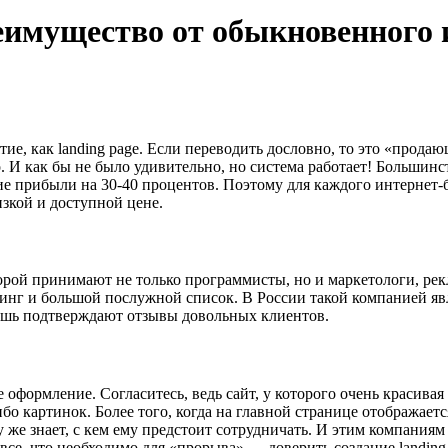
реимущество от обыкновенного
ие, как landing page. Если переводить дословно, то это «продаю
И как бы не было удивительно, но система работает! Большинств
ние прибыли на 30-40 процентов. Поэтому для каждого интернет
зкой и доступной цене.
торой принимают не только программисты, но и маркетологи, рек
г и большой послужной список. В России такой компанией явл
 лишь подтверждают отзывы довольных клиентов.
оформление. Согласитесь, ведь сайт, у которого очень красивая 
бо картинок. Более того, когда на главной странице отображает
 же знает, с кем ему предстоит сотрудничать. И этим компания
 все, что необходимо для «прорыва» — доверить создание landin