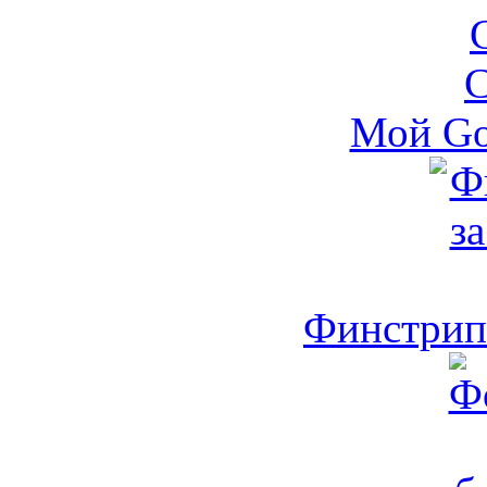
Мой Go
Финстрип 