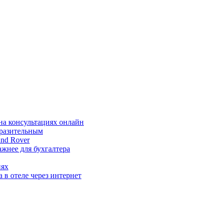
на консультациях онлайн
ыразительным
nd Rover
жнее для бухгалтера
иях
 в отеле через интернет