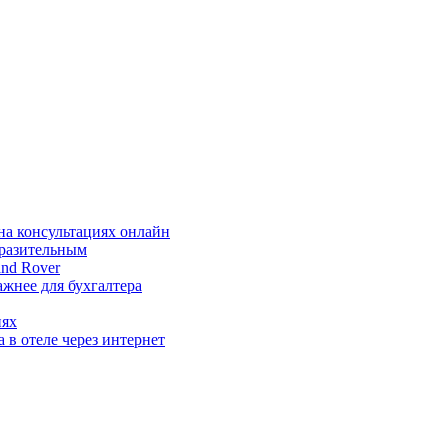
на консультациях онлайн
ыразительным
nd Rover
жнее для бухгалтера
иях
 в отеле через интернет