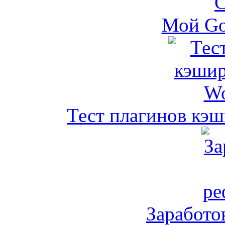
Мой Go
Тест плагинов кэш
Заработо