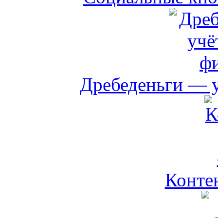
Дребеденьги — 
Контен