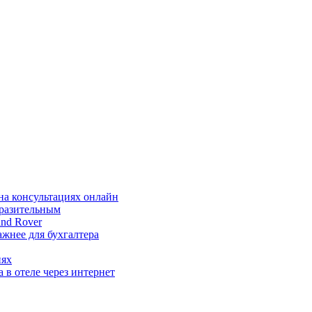
на консультациях онлайн
ыразительным
nd Rover
жнее для бухгалтера
иях
 в отеле через интернет