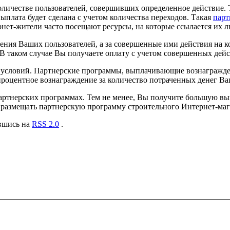
оличестве пользователей, совершивших определенное действие. 
ыплата будет сделана с учетом количества переходов. Такая
парт
рнет-жители часто посещают ресурсы, на которые ссылается их 
ия Ваших пользователей, а за совершенные ими действия на кон
. В таком случае Вы получаете оплату с учетом совершенных дей
ее условий. Партнерские программы, выплачивающие вознагражд
процентное вознаграждение за количество потраченных денег В
партнерских программах. Тем не менее, Вы получите большую в
 размещать партнерскую программу строительного Интернет-маг
авшись на
RSS 2.0
.