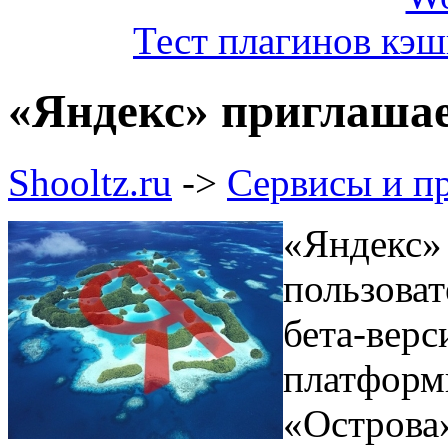
Тест плагинов кэш
«Яндекс» приглашае
Shooltz.ru
->
Сервисы и п
«Яндекс» 
пользоват
бета-вер
платформ
«Острова