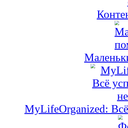
Контен
Маленьк
MyLifeOrganized: Всё