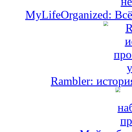
MyLifeOrganized: Всё
Rambler: истори