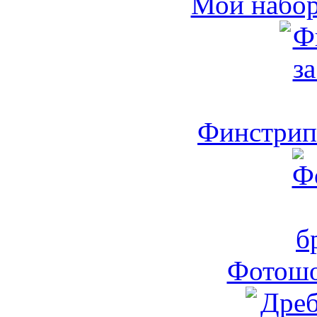
Мой набо
Финстрип 
Фотошо