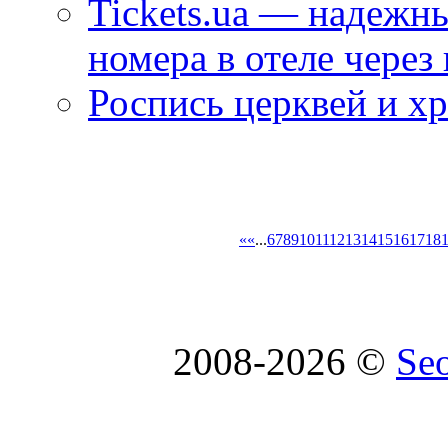
Tickets.ua — надежн
номера в отеле через
Роспись церквей и х
«
«
...
6
7
8
9
10
11
12
13
14
15
16
17
18
2008-2026 ©
Se