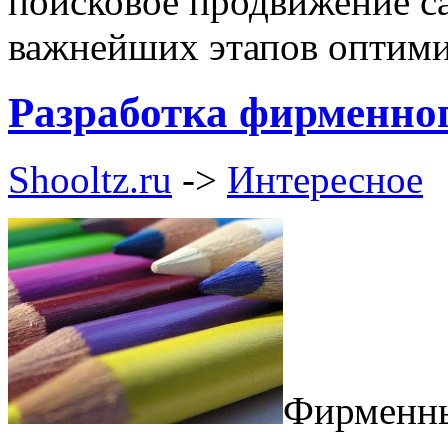
поисковое продвижение са
важнейших этапов оптими
Разработка фирменно
Shooltz.ru
->
Интересное
Фирменны