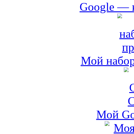
Google — 
Мой набо
Мой Go