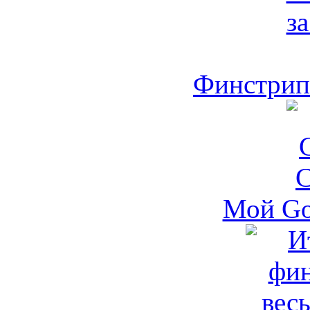
Финстрип 
Мой Go