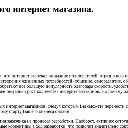
го интернет магазина.
, что интернет завоевал внимание пользователей, отразив всю
етворения жизненных потребностей (общение, саморазвитие, обр
бретают все большую популярность благодаря скорости, удобств
ен безумный рост количества интернет магазинов. Но почему од
х интернет магазинов, следуя которым Вы сможете перенести св
ому старту Вашего бизнеса онлайн.
ия заказчика из процесса разработки. Наоборот, активнее сотру
мые коррективы в ход разработки, что позволит значительно сок