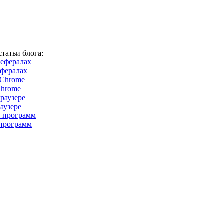
татьи блога:
ефералах
Chrome
аузере
программ