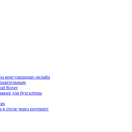
на консультациях онлайн
ыразительным
nd Rover
жнее для бухгалтера
иях
 в отеле через интернет