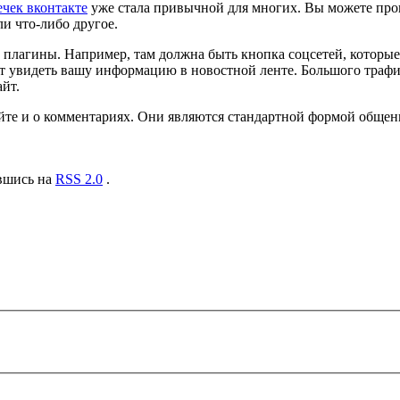
ечек вконтакте
уже стала привычной для многих. Вы можете пров
и что-либо другое.
го плагины. Например, там должна быть кнопка соцсетей, которы
т увидеть вашу информацию в новостной ленте. Большого трафика
айт.
йте и о комментариях. Они являются стандартной формой общен
авшись на
RSS 2.0
.