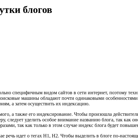
утки блогов
ольно специфичным видом сайтов в сети интернет, поэтому техн
е поисковые машины обладают почти одинаковыми особенностями
риям, а затем осуществить их индексацию.
го, а также его индексирование. Чтобы произошла действитель
у, следует уделить особое внимание названию блога, так как о
зами, так как только в этом случае индекс блога будет повыше
чае речь идет о тегах H1, H2. Чтобы выделить в блоге по-насто