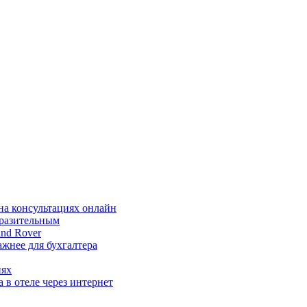
на консультациях онлайн
ыразительным
nd Rover
жнее для бухгалтера
иях
 в отеле через интернет