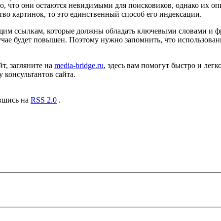
стно, что они остаются невидимыми для поисковиков, однако их 
ство картинок, то это единственный способ его индексации.
им ссылкам, которые должны обладать ключевыми словами и фра
учае будет повышен. Поэтому нужно запомнить, что использован
т, загляните на
media-bridge.ru
, здесь вам помогут быстро и легк
 консультантов сайта.
авшись на
RSS 2.0
.