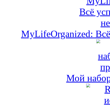
MyLifeOrganized: Всё
Мой набо